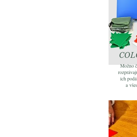
COL
Možno čl
rozprávaj
ich podá
a vše