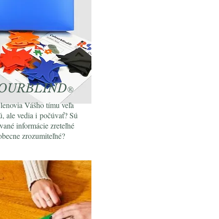
OURBLIND
®
enovia Vášho tímu veľa
ú, ale vedia i počúvať? Sú
vané informácie zreteľné
obecne zrozumiteľné?