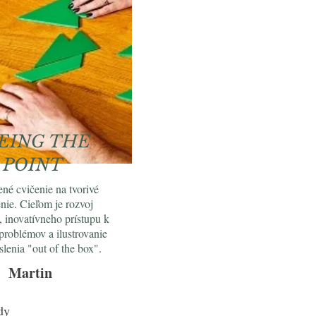
EING THE
POINT
né cvičenie na tvorivé
nie. Cieľom je rozvoj
y, inovatívneho prístupu k
 problémov a ilustrovanie
slenia "out of the box".
 / Martin
dy