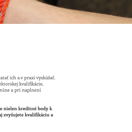
ť ich a v praxi vyskúšať.
ktorskej kvalifikácie,
míne a pri naplnení
e nielen kreditné body k
j zvyšujete kvalifikáciu a