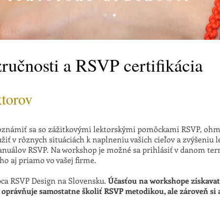
ručnosti a RSVP certifikácia
ktorov
námiť sa so zážitkovými lektorskými pomôckami RSVP, ohmata
žiť v rôznych situáciách k naplneniu vašich cieľov a zvýšeniu le
anuálov RSVP. Na workshop je možné sa prihlásiť v danom ter
o aj priamo vo vašej firme.
upca RSVP Design na Slovensku.
Účasťou na workshope získavat
s oprávňuje samostatne školiť RSVP metodikou, ale zároveň si a