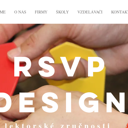
ME
O NÁS
FIRMY
ŠKOLY
VZDELÁVAČI
KONTAK
RSVP
desig
lektorské zručnosti