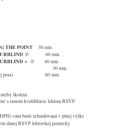
NG THE POINT
30 min.
URBLIND
60 min.
®
URBLIND +
40 min.
®
 k danej téme
3
0 min.
lektorskej praxi 60 min.
otreby školení
é s rastom kvalifikácie lektora RSVP.
DPH) vám bude refundovaná v plnej výške
VP lektorskej pomôcky