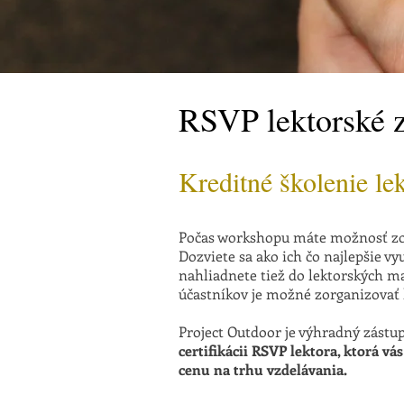
RSVP lektorské z
Kreditné školenie le
Počas workshopu máte možnosť zoz
Dozviete sa ako ich čo najlepšie vyu
nahliadnete tiež do lektorských m
účastníkov je možné zorganizovať h
Project Outdoor je výhradný zást
certifikácii RSVP lektora, ktorá vá
cenu na trhu vzdelávania.