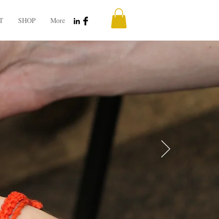
T
SHOP
More
n