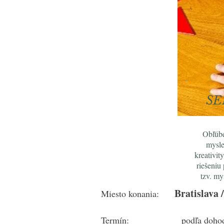
SE
Obľúbe
mysle
kreativit
riešeniu
tzv. my
Bratislava
Miesto konania:
Termín: podľa doho