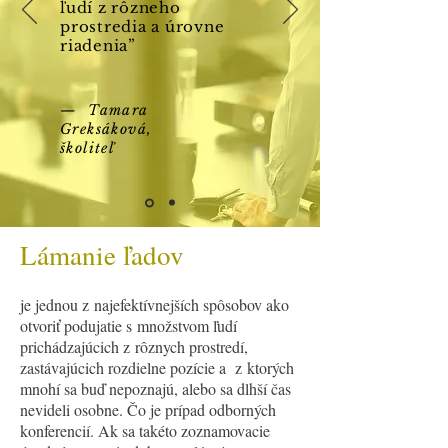
ľudí z rôzneho
prostredia a úrovne
riadenia”
— Tamara
Greksáková,
školiteľ
Lámanie ľadov
je jednou z najefektívnejších spôsobov ako
otvoriť podujatie s množstvom ľudí
prichádzajúcich z rôznych prostredí,
zastávajúcich rozdielne pozície a z ktorých
mnohí sa buď nepoznajú, alebo sa dlhší čas
nevideli osobne. Čo je prípad odborných
konferencií. Ak sa takéto zoznamovacie