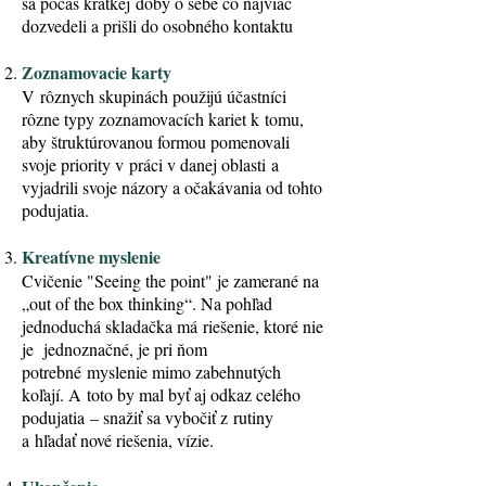
sa počas krátkej doby o sebe čo najviac
dozvedeli a prišli do osobného kontaktu
Zoznamovacie karty
V rôznych skupinách použijú účastníci
rôzne typy zoznamovacích kariet k tomu,
aby štruktúrovanou formou pomenovali
svoje priority v práci v danej oblasti a
vyjadrili svoje názory a očakávania od tohto
podujatia.
Kreatívne myslenie
Cvičenie "Seeing the point" je zamerané na
„out of the box thinking“. Na pohľad
jednoduchá skladačka má riešenie, ktoré nie
je jednoznačné, je pri ňom
potrebné myslenie mimo zabehnutých
koľají. A toto by mal byť aj odkaz celého
podujatia – snažiť sa vybočiť z rutiny
a hľadať nové riešenia, vízie.