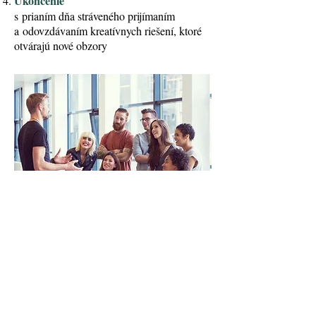
Ukončenie
s prianím dňa stráveného prijímaním
a odovzdávaním kreatívnych riešení, ktoré
otvárajú nové obzory
LÁMANIE ĽADOV
Na Vašich eventoch a
akciách zabezpečíme skvelú