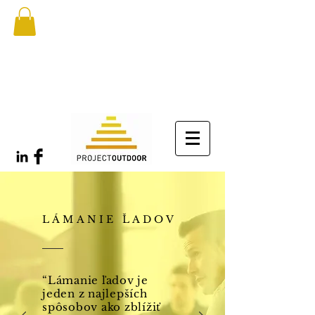
LÁMANIE ĽADOV
“Lámanie ľadov je
jeden z najlepších
spôsobov ako zblížiť