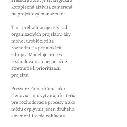
komplexná aktivita zameraná 
na projektový manažment. 
Tím  prehodnocuje celý rad 
organizačných projektov, aby 
mohol urobiť zložité 
rozhodnutia pre alokáciu 
zdrojov. Modeluje proces 
rozhodovania a negociačné 
stretnutie k prioritizácii 
projektu.
Pressure Point skúma, ako 
členovia tímu vytvárajú kritériá 
pre rozhodovacie procesy a ako 
môžu ovplyvniť jeden druhého, 
aby menili svoje pohľady a 
názory. K tomu sa pridáva druhý 